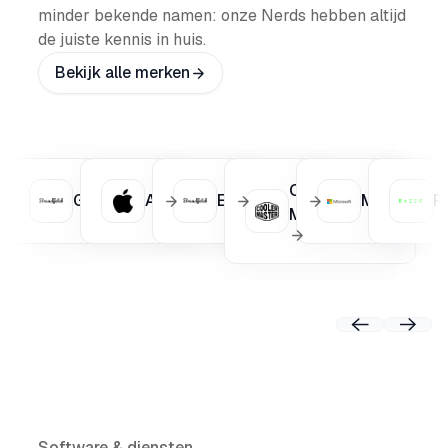
minder bekende namen: onze Nerds hebben altijd
de juiste kennis in huis.
Bekijk alle merken
Cooler
Glorious
Apple
Epson
Microsoft
R
Master
Previo
Software & diensten