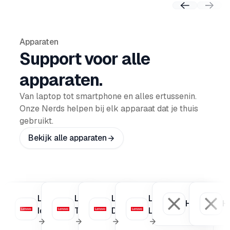
Previous
Nex
Apparaten
Support voor alle
apparaten.
Van laptop tot smartphone en alles ertussenin.
Onze Nerds helpen bij elk apparaat dat je thuis
gebruikt.
Bekijk alle apparaten
Lenovo
Lenovo
Lenovo
Lenovo
HP Deskto
H
IdeaPad
ThinkPad
Desktop
Laptop