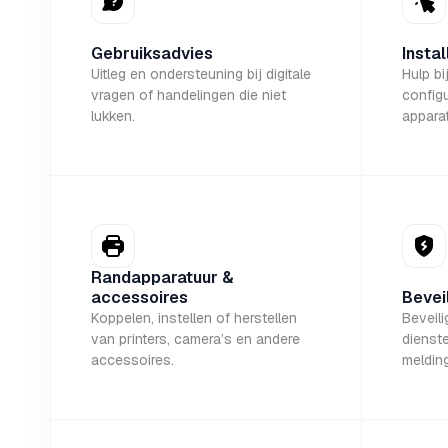
Gebruiksadvies
Instal
Uitleg en ondersteuning bij digitale
Hulp bi
vragen of handelingen die niet
configu
lukken.
apparat
Randapparatuur &
accessoires
Bevei
Koppelen, instellen of herstellen
Beveil
van printers, camera’s en andere
dienste
accessoires.
melding