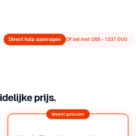
Direct hulp aanvragen
Of bel met 088 - 1337 000
elijke prijs.
Meest gekozen