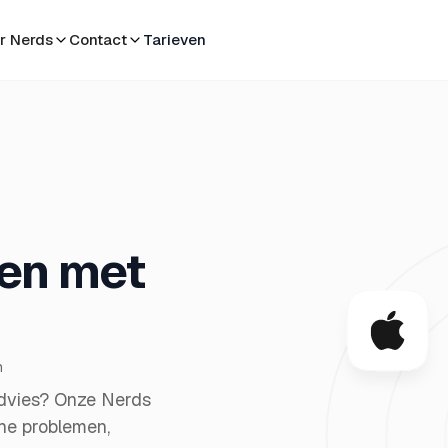
r Nerds
Contact
Tarieven
men met
n
 advies? Onze Nerds
che problemen,