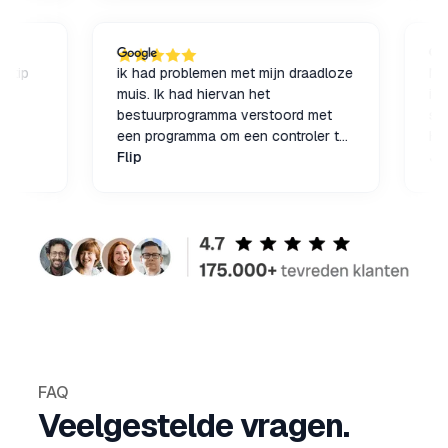
rd
en tijdstip
ik had problemen met mijn draadloze
t mij
muis. Ik had hiervan het
bestuurprogramma verstoord met
een programma om een controler te
koppelen en ben hierbij binnen een
Flip
uur geholpen. voor hulp zou ik ze
zeker aanraden.
FAQ
Veelgestelde vragen.