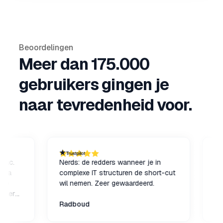
Beoordelingen
Meer dan 175.000
gebruikers gingen je
naar tevredenheid voor.
Nerds: de redders wanneer je in
Geweldi
complexe IT structuren de short-cut
en preci
wil nemen. Zeer gewaardeerd.
s
Radboud
Greg
e