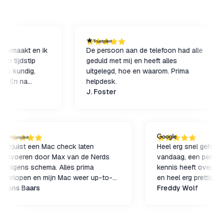
emaakt en ik
De persoon aan de telefoon had alle
 tijdstip
geduld met mij en heeft alles
s kundig,
uitgelegd, hoe en waarom. Prima
 En na
helpdesk.
op naar
J. Foster
Zojuist een Mac check laten
Heel erg snel ge
uitvoeren door Max van de Nerds
vandaag, een per
volgens schema. Alles prima
kennis heeft ove
verlopen en mijn Mac weer up-to-
en heel erg pretti
date. Met dank!
Hans Baars
dan lof ! TOP vo
Freddy Wolf