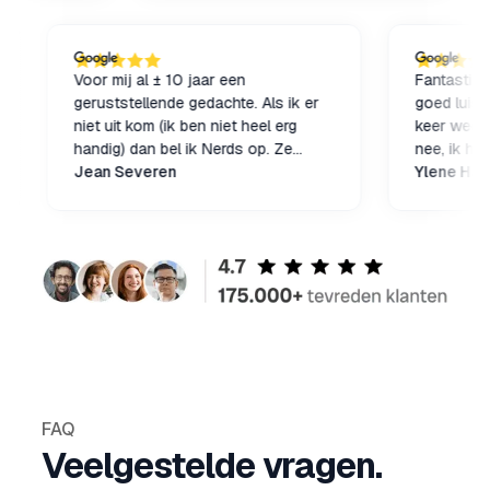
hel
t is
Voor mij al ± 10 jaar een
Fanta
s
geruststellende gedachte. Als ik er
goed 
 mijn
niet uit kom (ik ben niet heel erg
keer 
ost
handig) dan bel ik Nerds op. Ze
nee, 
gen
komen bij mij binnen (MacBook) en
Jean Severen
Ylen
weer!
het is zo gefixt. Al jaren hulp van o.a.
Lars en Roger
FAQ
Veelgestelde vragen.