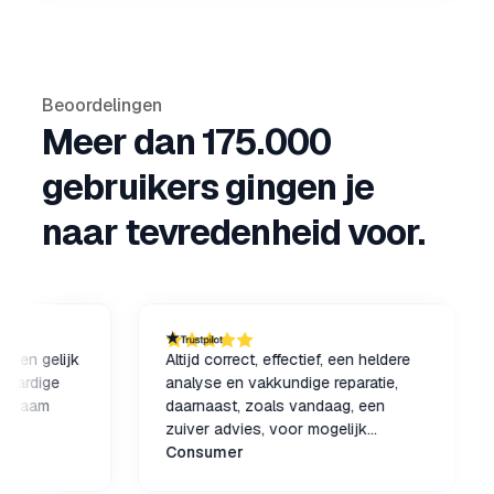
Beoordelingen
Meer dan 175.000
gebruikers gingen je
naar tevredenheid voor.
gelijk
Altijd correct, effectief, een heldere
Go
ige
analyse en vakkundige reparatie,
sch
am
daarnaast, zoals vandaag, een
opl
zuiver advies, voor mogelijk
pro
verbetering in hard ware. Dat volg ik
Consumer
iem
R.
graag op.
kan