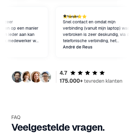
heldere taal.
Lars
desk is zeer
Snel contact en omdat mijn
eel. Ik ben op een manier
verbinding (vanuit mijn laptop)
ie ik een ieder aan kan
verbroken is zeer deskundig, v
 helpdesk medewerker was
telefonische verbinding, het
delijk, en deskundig. Het
onen
probleem opgelost! Net als eer
André de Reus
wat ik had werd snel
ervaringen is dit grote klasse.
en ik kan weer goed
Kosten wegen niet op tegen ur
ken van mijn ipad Air.
zoeken en proberen.
FAQ
Veelgestelde vragen.