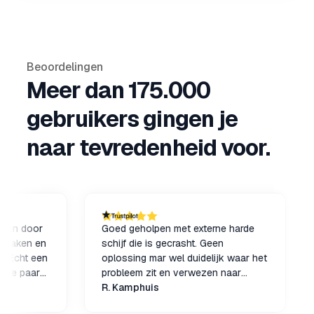
Beoordelingen
Meer dan 175.000
gebruikers gingen je
naar tevredenheid voor.
door
Goed geholpen met externe harde
Voor
en en
schijf die is gecrasht. Geen
geru
t een
oplossing mar wel duidelijk waar het
niet
aar
probleem zit en verwezen naar
hand
and
iemand die wellicht de harde schijf
R. Kamphuis
kome
Jea
kan herstellen. Geen poespas,
het 