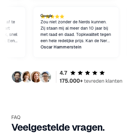
ik sne
eerlijk
igszins af te
Zou niet zonder de Nerds kunnen.
rd opstart
Zij staan mij al meer dan 10 jaar bij
iendelijk, snel
met raad en daad. Topkwaliteit tegen
eholpen. Een
een hele redelijke prijs. Kan de Nerds
Nerds zeker
van harte aanbevelen.
Oscar Hammerstein
FAQ
Veelgestelde vragen.