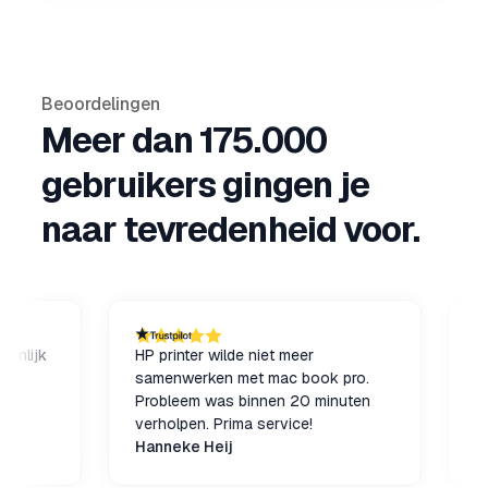
Beoordelingen
Meer dan 175.000
gebruikers gingen je
naar tevredenheid voor.
jk
HP printer wilde niet meer
Vandaa
samenwerken met mac book pro.
het co
Probleem was binnen 20 minuten
Wordpr
verholpen. Prima service!
minute
Hanneke Heij
specia
Gopro
Wordpr