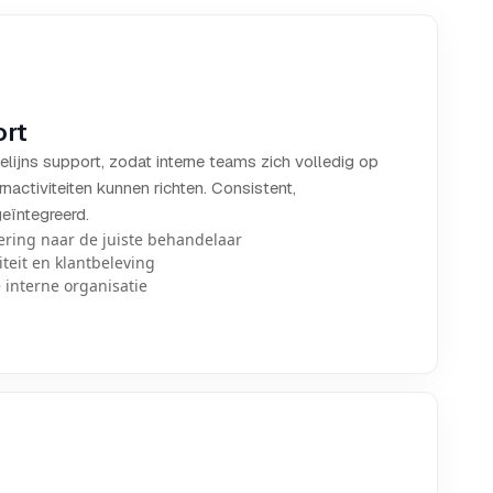
ort
elijns support, zodat interne teams zich volledig op
nactiviteiten kunnen richten. Consistent,
geïntegreerd.
ering naar de juiste behandelaar
iteit en klantbeleving
e interne organisatie