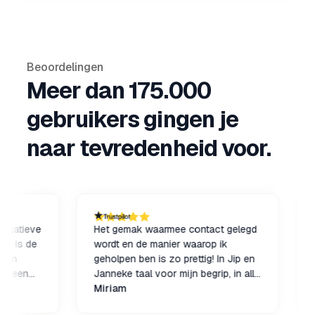
Beoordelingen
Meer dan 175.000
gebruikers gingen je
naar tevredenheid voor.
eve
Het gemak waarmee contact gelegd
Altijd
de
wordt en de manier waarop ik
Maar n
geholpen ben is zo prettig! In Jip en
krijge
n
Janneke taal voor mijn begrip, in alle
 er
rust en met opening voor eventuele
Miriam
Bart v
verdere vragen. Blij met de nerds van