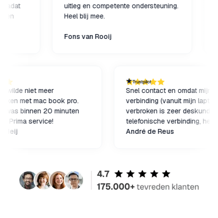
t
uitleg en competente ondersteuning.
aanrad
Heel blij mee.
adequ
gehol
Fons van Rooij
superv
Annel
ijkt
vaak w
ie
maar h
je te 
ne
beëind
el
terug!
 printer wilde niet meer
Snel contact en omdat 
r de
menwerken met mac book pro.
verbinding (vanuit mijn 
obleem was binnen 20 minuten
verbroken is zeer desku
rholpen. Prima service!
telefonische verbinding,
nneke Heij
probleem opgelost! Net 
André de Reus
ervaringen is dit grote 
Kosten wegen niet op t
zoeken en proberen.