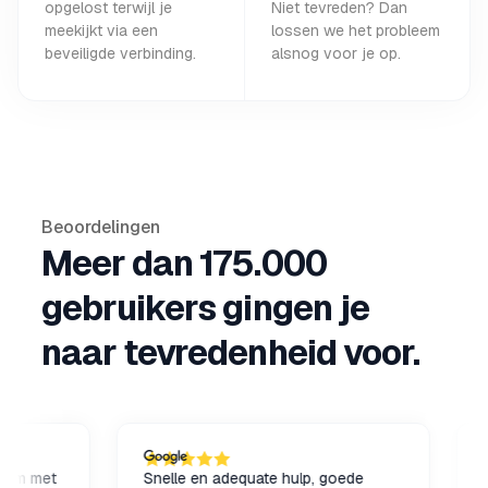
opgelost terwijl je
Niet tevreden? Dan
meekijkt via een
lossen we het probleem
beveiligde verbinding.
alsnog voor je op.
Beoordelingen
Meer dan 175.000
gebruikers gingen je
naar tevredenheid voor.
met
Snelle en adequate hulp, goede
De Co