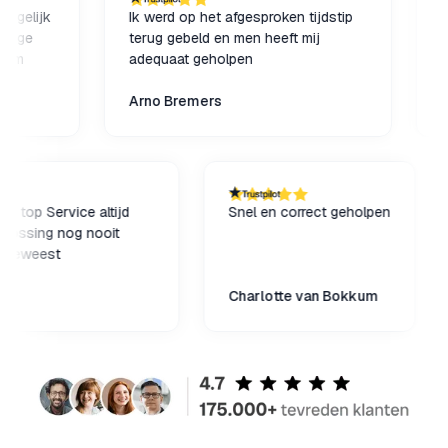
ijk
Ik werd op het afgesproken tijdstip
Altijd 
terug gebeld en men heeft mij
deskun
adequaat geholpen
samen 
meegem
Arno Bremers
comput
M. Du
oploss
minuut
van ha
tijd een top Service altijd
Snel en correct geholpen
de oplossing nog nooit
esteld geweest
endriks
Charlotte van Bokkum