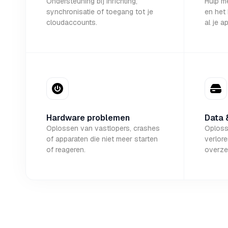
Ondersteuning bij inrichting,
Hulp m
synchronisatie of toegang tot je
en het
cloudaccounts.
al je a
Hardware problemen
Data 
Oplossen van vastlopers, crashes
Oploss
of apparaten die niet meer starten
verlor
of reageren.
overze