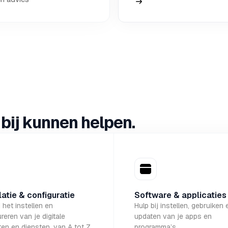
bij kunnen helpen.
latie & configuratie
Software & applicaties
j het instellen en
Hulp bij instellen, gebruiken 
reren van je digitale
updaten van je apps en
en en diensten, van A tot Z.
programma’s.