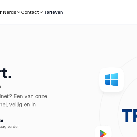
r Nerds
Contact
Tarieven
t.
n
dnet? Een van onze
l, veilig en in
r.
raag verder.