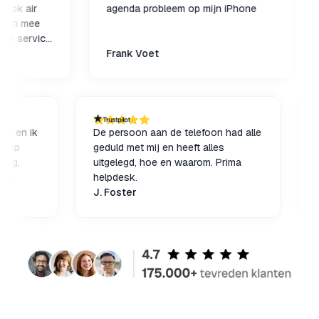
air
agenda probleem op mijn iPhone
Ner
mee
Op 
ervice
gea
Frank Voet
Cha
 gemaakt en ik
De persoon aan de telefoon had alle
n tijdstip
geduld met mij en heeft alles
as kundig,
uitgelegd, hoe en waarom. Prima
g. En na
helpdesk.
ptop naar
J. Foster