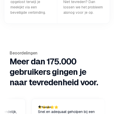
opgelost terwijl je
Niet tevreden? Dan
meekijkt via een
lossen we het probleem
beveiligde verbinding.
alsnog voor je op.
Beoordelingen
Meer dan 175.000
gebruikers gingen je
naar tevredenheid voor.
lijk,
Snel en adequaat geholpen bij een
De 