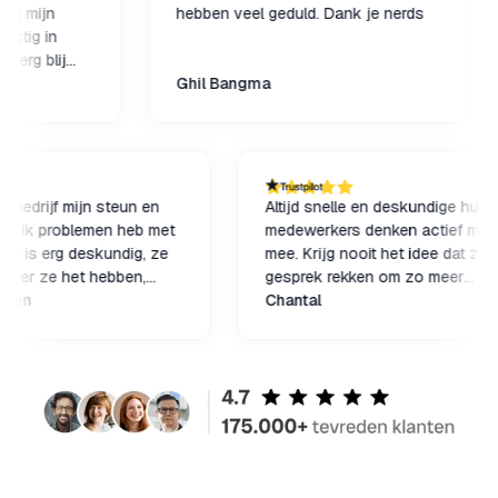
ijn
hebben veel geduld. Dank je nerds
th
 in
su
blij
fa
Ghil Bangma
De
M
co
en is dit bedrijf mijn steun en
Altijd snelle en deskundige
rlaat als ik problemen heb met
medewerkers denken actie
. De hulp is erg deskundig, ze
mee. Krijg nooit het idee d
 waarover ze het hebben,
gesprek rekken om zo mee
 als begrijpelijk en duidelijk uit
 Francken
inkomsten te genereren. 
Chantal
ten het je desgewenst door
goed!!
e kijken aan je zien. Adviseren
nodig zonder enige druk op te
n, denken gewoon goed met je
n tasten goed af wat bij je
 Kortom een absolute aanrader
iedereen die er even niet meer
mt en gewoon goed en vooral