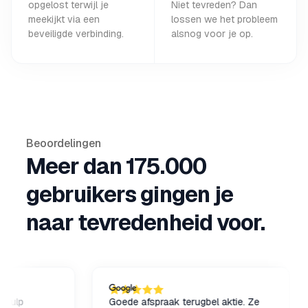
opgelost terwijl je
Niet tevreden? Dan
meekijkt via een
lossen we het probleem
beveiligde verbinding.
alsnog voor je op.
Beoordelingen
Meer dan 175.000
gebruikers gingen je
naar tevredenheid voor.
Goede afspraak terugbel aktie. Ze
Ar